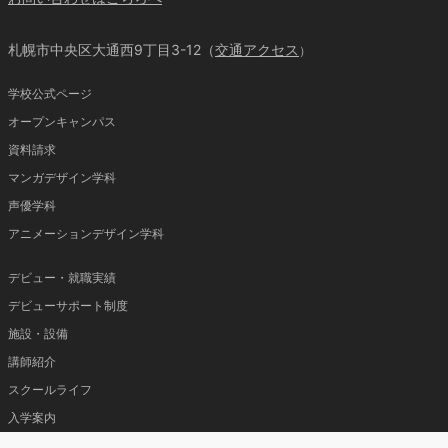
札幌市中央区大通西9丁目3-12（
交通アクセス
）
学校公式ページ
オープンキャンパス
資料請求
マンガデザイン学科
声優学科
アニメーションデザイン学科
デビュー・就職実績
デビューサポート制度
施設・設備
講師紹介
スクールライフ
入学案内